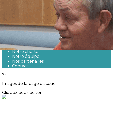
Exporter les lignes sélectionnées
Exporter toutes les colonnes
Exporter uniquement les colonnes affichées
Menu
<
>
Qui sommes-nous ?
Notre actualité
Notre charte
Notre équipe
Nos partenaires
Contact
?>
Images de la page d'accueil
Cliquez pour éditer