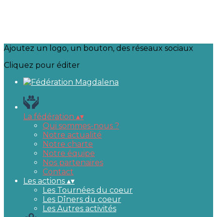
Ajoutez un logo, un bouton, des réseaux sociaux
Cliquez pour éditer
La fédération
▴
▾
Qui sommes-nous ?
Notre actualité
Notre charte
Notre équipe
Nos partenaires
Contact
Les actions
▴
▾
Les Tournées du coeur
Les Dîners du coeur
Les Autres activités