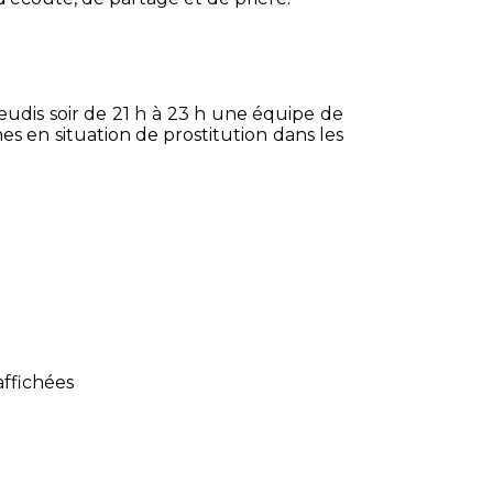
jeudis soir de 21 h à 23 h une équipe de
s en situation de prostitution dans les
çois, une colocation solidaire pour 8
rostitution à vu le jour début 2022.
ion ou rejoindre nos équipes :
ouse@gmail.com