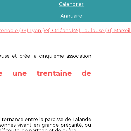
Calendrier
Annuaire
renoble (38)
Lyon (69)
Orléans (45)
Toulouse (31)
Marseil
use et crée la cinquième association
e une trentaine de
 alternance entre la paroisse de Lalande
sonnes vivant en grande précarité, ou
’écoute, de partage et de prière.