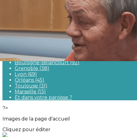
Exporter les lignes sélectionnées
Exporter toutes les colonnes
Exporter uniquement les colonnes affichées
Menu
<
>
Cartographie
Boulogne-Billancourt (92)
Grenoble (38)
Lyon (69)
Orléans (45)
Toulouse (31)
Marseille (13)
Et dans votre paroisse ?
?>
Images de la page d'accueil
Cliquez pour éditer