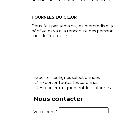
TOURNÉES DU CŒUR
Deux fois par semaine, les mercredis et 
bénévoles va à la rencontre des personne
rues de Toulouse.
COLOCATION SOLIDAIRE
En partenariat avec le Village de Fran
jeunes femmes qui désirent sortir de la p
Vous souhaitez plus d'informat
magdalena.toul