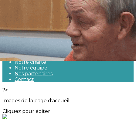
Exporter les lignes sélectionnées
Exporter toutes les colonnes
Exporter uniquement les colonnes affichées
Menu
<
>
Qui sommes-nous ?
Notre actualité
Notre charte
Notre équipe
Nos partenaires
Contact
?>
Images de la page d'accueil
Cliquez pour éditer