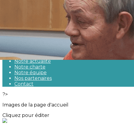
Exporter les lignes sélectionnées
Exporter toutes les colonnes
Exporter uniquement les colonnes affichées
Menu
<
>
Qui sommes-nous ?
Notre actualité
Notre charte
Notre équipe
Nos partenaires
Contact
?>
Images de la page d'accueil
Cliquez pour éditer