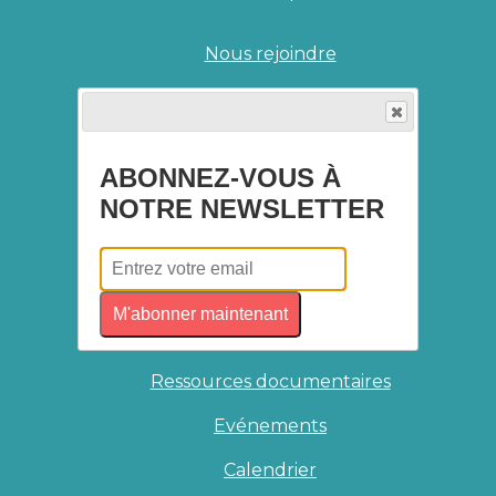
Nous rejoindre
Devenir bénévole
Devenir mécène
ABONNEZ-VOUS À
Prier avec Magdalena
NOTRE NEWSLETTER
Accueil bénévoles
Coordonnées antennes
M'abonner maintenant
Boîte à outils
Ressources documentaires
Evénements
Calendrier